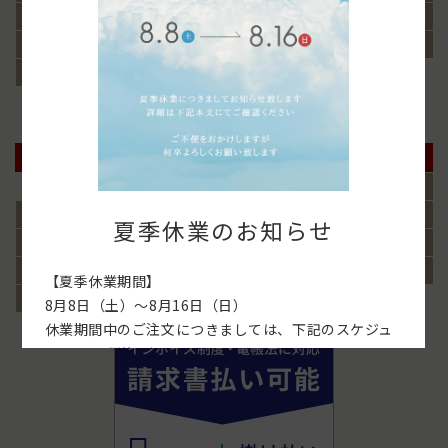
16
17
18
19
20
21
22
23
24
25
26
27
28
29
30
31
2026年9月
日
月
火
水
木
金
土
1
2
3
4
5
6
7
8
9
10
11
12
夏季休業のお知らせ
13
14
15
16
17
18
19
20
21
22
23
24
25
26
【夏季休業期間】
27
28
29
30
8月8日（土）～8月16日（日）
休業期間中のご注文につきましては、下記のスケジュ
ールでの発送となります。
【発送スケジュール】
■ 8月6日（木）18:00までのご注文