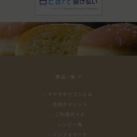
→ 8月7日（金）発送
■ 8月6日（木）18:00以降～8月7日（金）18:00まで
のご注文
→ 8月17日（月）以降発送
■ 8月7日（金）18:00以降～8月17日（月）18:00まで
のご注文
→ 8月18日（火）以降発送
【納品日についてのご注意】
ヤマト運輸への出荷は8月7日（金）にまとめて行うた
め、保管期間の都合上、8月12日（水）～8月17日
商品一覧
（月）の納品はできません。
日付指定機能にて上記期間をご指定いただいた場合
マラサダワゴンとは
も、対応いたしかねますので、あらかじめご了承くだ
さい。
会員のメリット
ご利用ガイド
お客様にはご不便をおかけいたしますが、何卒ご理
レシピ一覧
解・ご協力のほど、よろしくお願い申し上げます。
インフォマート