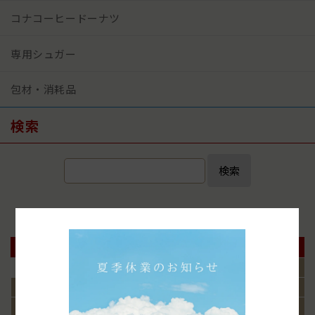
コナコーヒードーナツ
専用シュガー
包材・消耗品
検索
検索
✖️
2026年8月
日
月
火
水
木
金
土
1
2
3
4
5
6
7
8
9
10
11
12
13
14
15