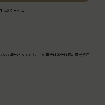
荷はありません）。
文
期
せ
わない場合があります。その場合は着金確認の翌営業日
たし
のほ