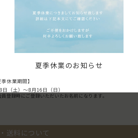
求書掛け払いをご利用いただけます。
自動で審査を致します。可決の場合、購入時のお支払い方法に掛
は表示されず、その場合カード払いの他に銀行振り込みがお選び
利用可能なお客様は購入時に銀行振り込みの選択は表示されませ
いて
夏季休業のお知らせ
ダウンロードしていただける「納品書」は適格請求書に該当しま
にお使いいただけます。
夏季休業期間】
のお客様はご注文時に「備考欄に」領収書希望の旨をご記入くだ
月8日（土）～8月16日（日）
会員登録時にご登録いただいたお名前になります。
業期間中のご注文につきましては、下記のスケジュールでの
なります。
発送スケジュール】
・送料について
8月6日（木）18:00までのご注文