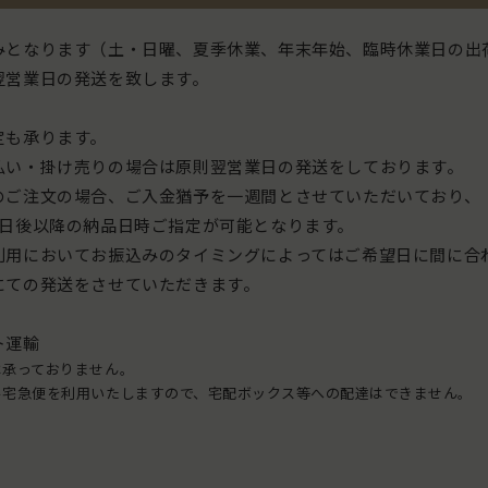
 8月7日（金）発送
8月6日（木）18:00以降～8月7日（金）18:00までのご注文
みとなります（土・日曜、夏季休業、年末年始、臨時休業日の出
 8月17日（月）以降発送
翌営業日の発送を致します。
8月7日（金）18:00以降～8月17日（月）18:00までのご注
 8月18日（火）以降発送
定も承ります。
払い・掛け売りの場合は原則翌営業日の発送をしております。
納品日についてのご注意】
のご注文の場合、ご入金猶予を一週間とさせていただいており、
マト運輸への出荷は8月7日（金）にまとめて行うため、保管
業日後以降の納品日時ご指定が可能となります。
の都合上、8月12日（水）～8月17日（月）の納品はできま
利用においてお振込みのタイミングによってはご希望日に間に合
にての発送をさせていただきます。
。
付指定機能にて上記期間をご指定いただいた場合も、対応い
ト運輸
ねますので、あらかじめご了承ください。
は承っておりません。
ル宅急便を利用いたしますので、宅配ボックス等への配達はできません。
客様にはご不便をおかけいたしますが、何卒ご理解・ご協力
、よろしくお願い申し上げます。