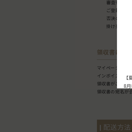
審査後、請
ご登録時、
否決の場合
掛け売りご
領収書につ
マイページから
インボイス申請
【
領収書がご希望
8
領収書の宛名が
休
と
【
配送方法
■ 