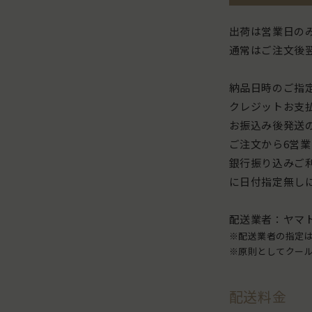
→
■ 
出荷は営業日の
→
通常はご注文後
■ 
→
納品日時のご指
クレジットお支
【
お振込み後発送
ヤ
ご注文から6営
間
銀行振り込みご
に日付指定無し
ん
日
配送業者：ヤマ
か
※配送業者の指定
※原則としてクー
お
ど
配送料金