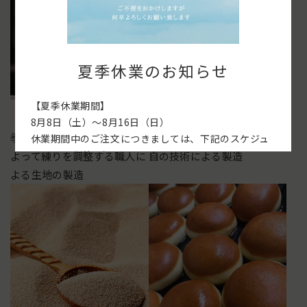
夏季休業のお知らせ
【夏季休業期間】
8月8日（土）～8月16日（日）
季節による水温や粉の温度に
冷めても固くならない日本独
休業期間中のご注文につきましては、下記のスケジュ
ールでの発送となります。
よって練りを調整する職人に
自の技術による製造
よる生地の製造
【発送スケジュール】
■ 8月6日（木）18:00までのご注文
→ 8月7日（金）発送
■ 8月6日（木）18:00以降～8月7日（金）18:00まで
のご注文
→ 8月17日（月）以降発送
■ 8月7日（金）18:00以降～8月17日（月）18:00まで
のご注文