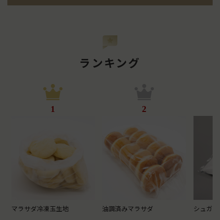
ランキング
1
2
マラサダ冷凍玉生地
油調済みマラサダ
シュガー