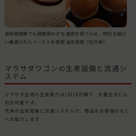
→ 8月18日（火）以降発送
【納品日についてのご注意】
ヤマト運輸への出荷は8月7日（金）にまとめて行うた
長時間発酵でも発酵臭の少な
食感を保つため、特別な揚げ
め、保管期間の都合上、8月12日（水）～8月17日
い厳選されたイーストを使用
油を使用（社外秘）
（月）の納品はできません。
日付指定機能にて上記期間をご指定いただいた場合
も、対応いたしかねますので、あらかじめご了承くだ
さい。
マラサダワゴンの生産設備と流通シ
ステム
お客様にはご不便をおかけいたしますが、何卒ご理
解・ご協力のほど、よろしくお願い申し上げます。
マラサダ生地の生産能力は1日10万個で、大量注文にも
対応可能です。
山口県
充実の生産設備と流通システムで、商品をお客様のもと
大阪府
広島県
オールドファッション
へお届けします
神奈川県 横浜市
神奈川県 平塚市
生地工場
工場
冷凍倉庫
油調工場
・物流拠点
第二油調工場